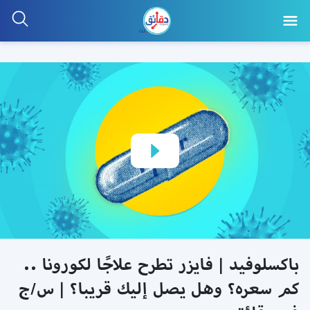
باكسلوفيد | فايزر تطرح علاجًا لكورونا ..
كم سعره؟ وهل يصل إليك قريبا؟ | س/ج