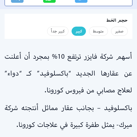
حجم الخط
صفير
متوسط
كبير
كبير جداً
أسهم شركة فايزر ترتفع 10% بمجرد أن أعلنت
عن عقارها الجديد “باكسلوفيد” كـ “دواء”
لعلاج مصابي من فيروس كورونا.
باكسلوفيد – بجانب عقار مماثل أنتجته شركة
ميرك- يمثل طفرة كبيرة في علاجات كورونا.