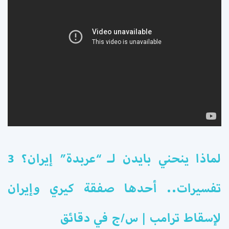
لماذا ينحني بايدن لـ “عربدة” إيران؟ 3
تفسيرات.. أحدها صفقة كيري وإيران
لإسقاط ترامب | س/ج في دقائق