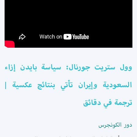
وول ستريت جورنال: سياسة بايدن إزاء
السعودية وإيران تأتي بنتائج عكسية |
ترجمة في دقائق
دور الكونجرس