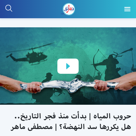
حروب المياه | بدأت منذ فجر التاريخ..
هل يكررها سد النهضة؟ | مصطفى ماهر