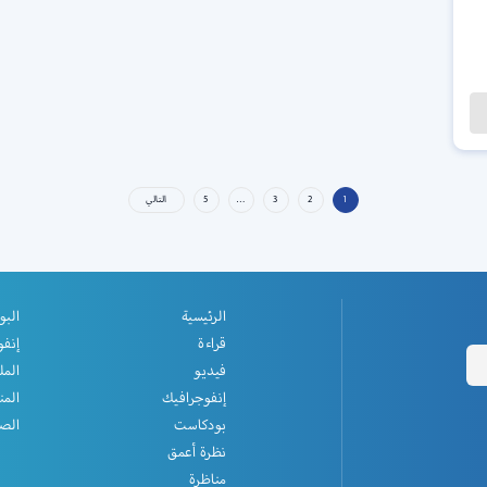
1
2
3
…
5
التالي
الرئيسية
البو
قراءة
إنفو
فيديو
المل
إنفوجرافيك
المن
بودكاست
الصف
نظرة أعمق
مناظرة