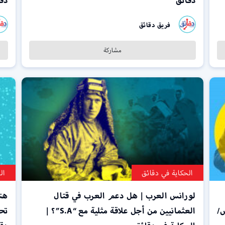
دقائق
دق
فريق دقائق
مشاركة
الحكاية في دقائق
ال
لورانس العرب | هل دعم العرب في قتال
هند
/
العثمانيين من أجل علاقة مثلية مع “S.A”؟ |
تحل