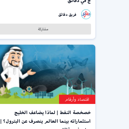
ج في دقائق
فريق دقائق
مشاركة
اقتصاد وأرقام
خصخصة النفط | لماذا يضاعف الخليج
استثماراته بينما العالم ينصرف عن البترول؟ |