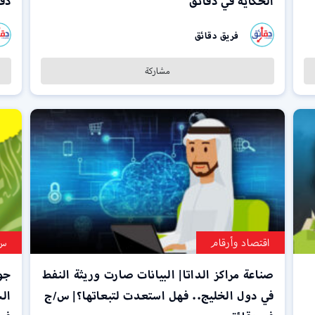
الحكاية في دقائق
دق
فريق دقائق
مشاركة
اقتصاد وأرقام
س/
صناعة مراكز الداتا| البيانات صارت وريثة النفط
جو
في دول الخليج.. فهل استعدت لتبعاتها؟| س/ج
ال