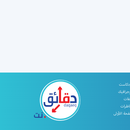
دكاست
جرافيك
فات
اظرات
حة الأولى