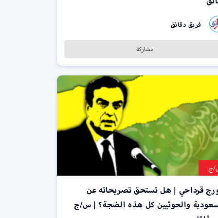
ائق
فريق دقائق
مشاركة
ج
رج قرداحي | هل تستحق تصريحاته عن
سعودية والحوثيين كل هذه الضجة؟ | س/ج