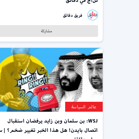
س/ج في دقائق
فريق دقائق
مشاركة
عالم السياسة
WSJ: بن سلمان وبن زايد يرفضان استقبال
اتصال بايدن! هل هذا الخبر تغيير ضخم؟ | س