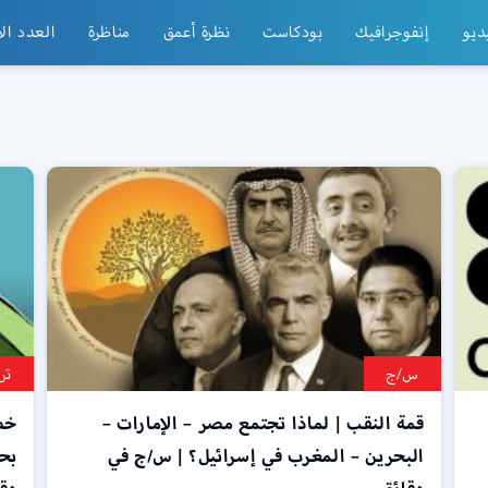
ديو
إنفوجرافيك
بودكاست
نظرة أعمق
مناظرة
العدد ال
س/ج
تر
قمة النقب | لماذا تجتمع مصر – الإمارات –
خطأ
البحرين – المغرب في إسرائيل؟ | س/ج في
بحق