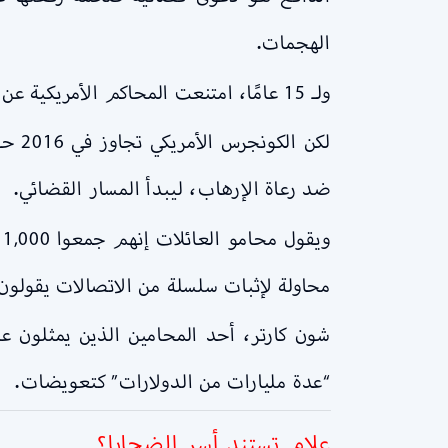
الهجمات.
ولـ 15 عامًا، امتنعت المحاكم الأمريكية عن قبول الدعاوى بسبب “الحصانة السيادية” التي تحمي الحكومات الأجنبية.
لكن 
ضد رعاة الإرهاب، ليبدأ المسار القضائي.
محاولة لإثبات سلسلة من الاتصالات يقولون
“عدة مليارات من الدولارات” كتعويضات.
علام تستند أسر الضحايا
؟