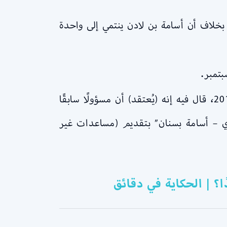
عدة الـ 19 المتورطين في هجمات 11 سبتمبر سعوديون. بخلاف أن أسامة بن لادن ينتمي إلى واحدة
لكن الميديا الأمريكية تعتبر أن “أهم الأدلة” ملخص داخلي لمكتب التحقيقات الفيدرالي يعود إلى 2012، قال فيه إنه (يُعتقد) أن مسؤولًا سابقًا
ي – أسامة بسنان” بتقديم (مساعدات غير
؟ | الحكاية في دقائق