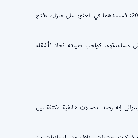
وفق الملخص، أصبح عمر البيومي صديقًا للخاطفين بعد وقت قصير من وصولهما سان دييغو في 2000؛ فساعدهما في العثور على منزل، وفتح
لى مساعدتهما كواجب ضيافة تجاه “أشقاء
رالي إنه رصد اتصالات هاتفية مكثفة بين
 شيكات بعشرات الآلاف من الدولارات من