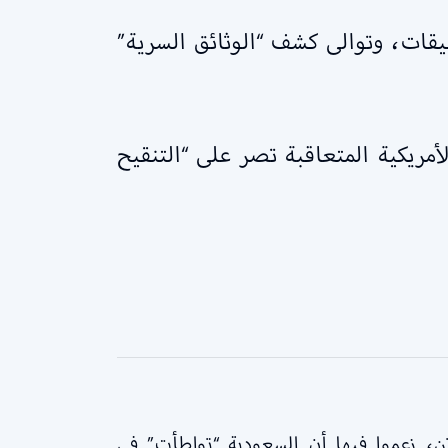
يقات، وتوالى كشف “الوثائق السرية”
ن وثائق 11 سبتمبر. لكن الإدارات الأمريكية المتعاقبة تصر على “التنقيح
م محكمة اتحادية في مانهاتن، زعموا فيها أن السعودية “تواطأت” في