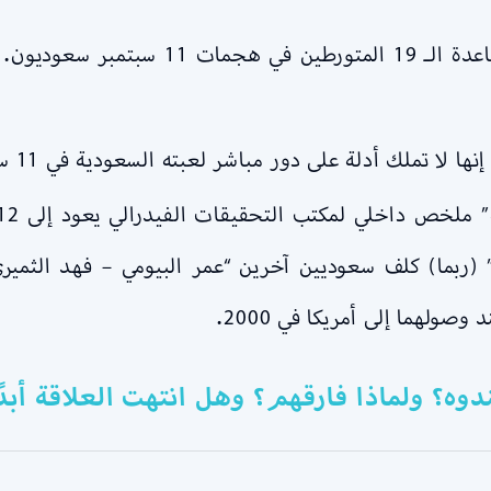
مصدر الاتهام الأول أن 15 من إرهابيي القا
لا تملك أدلة على دور مباشر لعبته السعودية في 11 سبتمبر.
 (ربما) كلف سعوديين آخرين “عمر البيومي – فهد الثمير
صولهما إلى أمريكا في 2000.
وه؟ ولماذا فارقهم؟ وهل انتهت العلاقة أبدًا