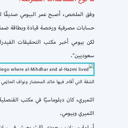
حسابات مصرفية ورخصة قيادة وبطاقة ضمان
لكن بيومي أخبر مكتب التحقيقات الفيدرا
سعوديين”.
الشقة التي أقام فيها خالد المحضار ونواف الحازمي قبل هج
الثميري، كان دبلوماسيًا في مكتب القنصل
الثميري وبيومي.
أسامة بسنان، سعودي ثالث يعيش في سان د