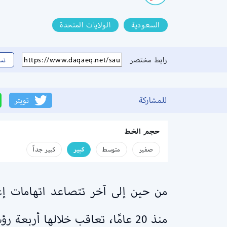
السعودية
الولايات المتحدة
رابط مختصر
نس
للمشاركة
تويتر
حجم الخط
صفير
متوسط
كبير
كبير جداً
منذ 20 عامًا، تعاقب خلالها أربعة رؤساء، من الحزبين الأساسيين… والدليل: “التقارير السرية”.