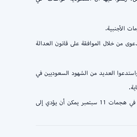
الطريق أمام الدعوى من خلال الموافقة على قانون العدالة
كومة الأمريكية، واستدعوا العديد من الشهود السعوديين في
ية.
شون كارتر، أحد المحامين الذين يمثلون عائلات الضحايا قال إن إثبات مسؤولية السعودية التمويلية في هجمات 11 سبتمبر يمكن أن يؤدي إلى