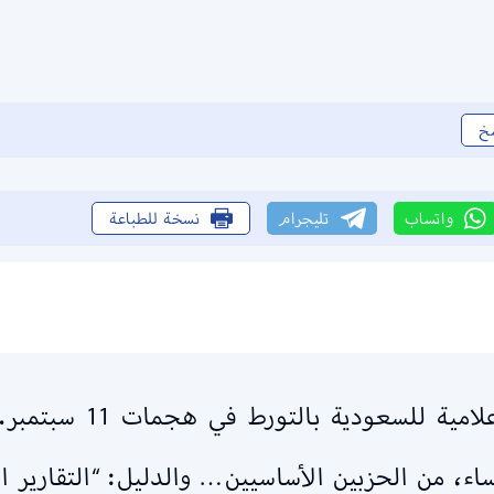
خ
واتساب
تليجرام
نسخة للطباعة
من حين إلى آخر تتصاعد