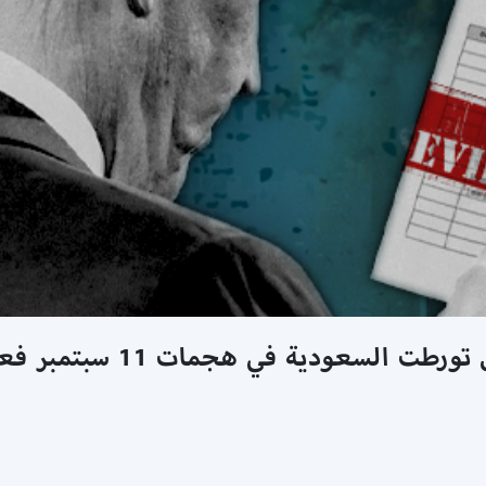
ة في هجمات 11 سبتمبر فعلًا؟ | س/ج في دقائق