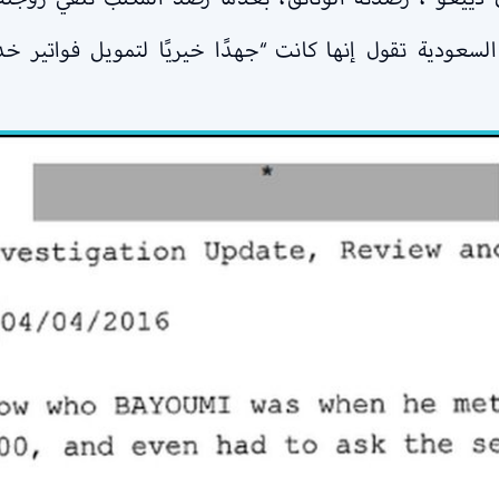
عودية تقول إنها كانت “جهدًا خيريًا لتمويل فواتير خ