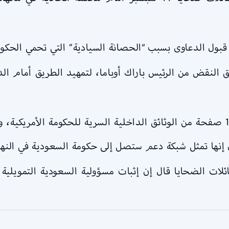
الكونجرس الأمريكي تجاوز في 2016 حق النقض من الرئيس باراك أوباما، لتمهيد 
ويقول محامو العائلات إنهم جمعوا 11,000 صفحة من الوثائق الداخلية السرية للح
 إنها تمثل شبكة دعم ستصل إلى حكومة السعودية في النها