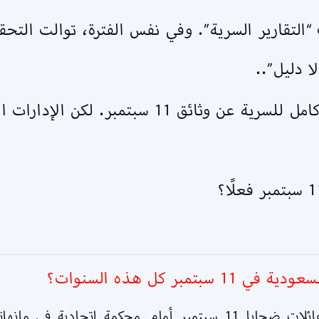
التقارير السرية”. وفي نفس الفترة، توالت التحق
السعودية نفسها طالبت مؤخرًا برفع كامل للسرية ع
ر كل هذه السنوات؟
الدافع هو دعوى قضائية ضخمة رفعتها عائلات ضحايا 11 سبتمبر أما