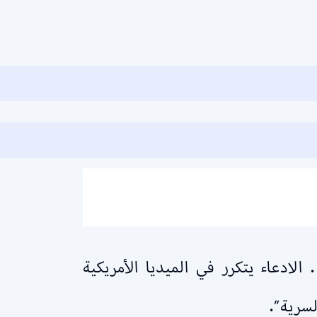
 اتهامات إعلامية للسعودية بالتورط في هجمات 11 سبتمبر.. الادعاء يتكرر في الميديا الأمريكية