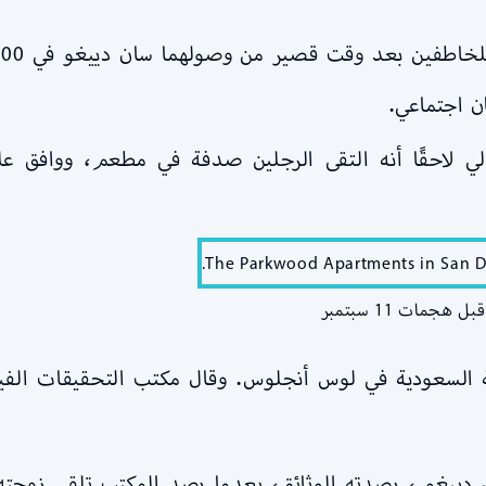
 اجتماعي.
لي لاحقًا أنه التقى الرجلين صدفة في مطعم، ووافق ع
مات 11 سبتمبر
ية السعودية في لوس أنجلوس. وقال مكتب التحقيقات الفيد
ييغو ، رصدته الوثائق، بعدما رصد المكتب تلقي زوجته