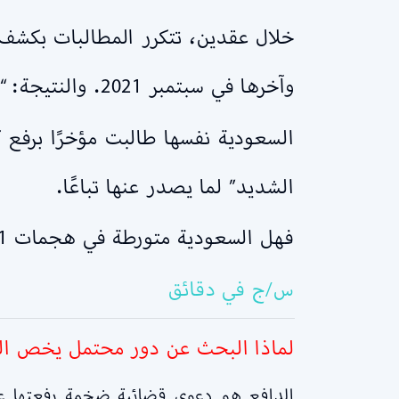
خلال عقدين، تتكرر المطالبات بكشف “
وآخرها في سبتمبر 2021. والنتيجة: “لا دليل”..
الشديد” لما يصدر عنها تباعًا.
فهل السعودية متورطة في هجمات 11 سبتمبر فعلًا؟
س/ج في دقائق
لماذا البحث عن دور محتمل يخص السعودية في 11 سبتمب