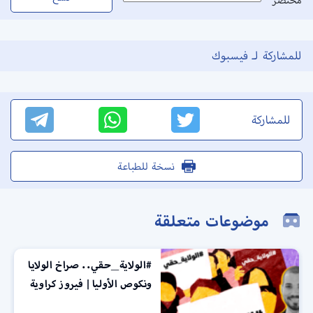
للمشاركة لـ فيسبوك
للمشاركة
نسخة للطباعة
موضوعات متعلقة
#الولاية_حقي.. صراخ الولايا
ونكوص الأوليا | فيروز كراوية