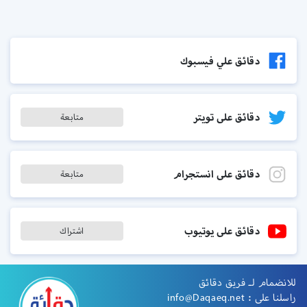
دقائق علي فيسبوك
دقائق على تويتر
متابعة
دقائق على انستجرام
متابعة
دقائق على يوتيوب
اشتراك
للانضمام لـ فريق دقائق
راسلنا على :
info@Daqaeq.net