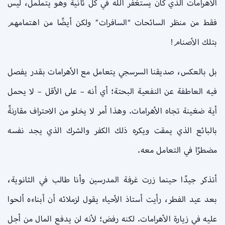
الأهرامات الذي كان يستغفر الله في كل ثانية وهو يتململ، ليس
فقط من منظر السائحات “السافرات” ولكن أيضًا من اهتمامهم
بتلك الأصنام!
بل بالعكس، صديقنا السرسجي يتعامل مع الأهرامات بقدر يفصل
فيه العاطفة عن النفعية البحتة؛ أي أنه – على الأقل – لا يحمل
أية ضغينة تجاه الأهرامات. وهذا أمر لا يخلو من الاحتراف مقارنةً
بالبائع الذي يمقت ويكره ذلك الكفر والشرك الذي يجد نفسه
مضطرًا في التعامل معه.
أتذكر جيدًا حينما زرت غرفة المدرسين وأنا طالب في الثانوية،
بعد عيد الفطر، رأيت أستاذ الأحياء يقول لزملائه أن أبناءه ألحوا
عليه في زيارة الأهرامات. لكنه رفض؛ لأنه لن يدفع المال من أجل