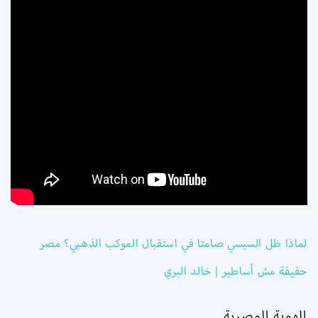
لماذا ظل السيسي صامتا في استقبال الموكب الذهبي؟ مصر
حقيقة مش أساطير | خالد البري
الهوية المصرية