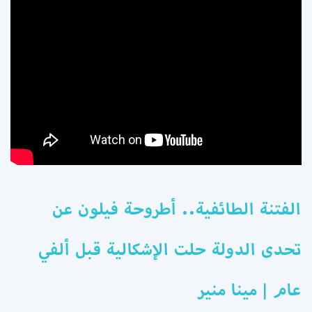
الفتنة الطائفية.. أطروحة فيلون عن
تحدى الدولة حلت الإشكالية قبل ألفي
عام | مينا منير