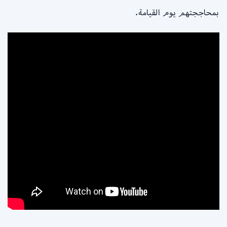
بمحاججتهم يوم القيامة.