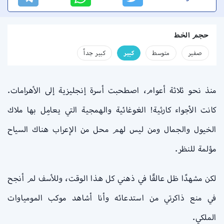
حجم الخط
صفير
متوسط
كبير
كبير جداً
منذ نحو ثلاثة أعوام، اصطحبت أسرة إنجليزية إلى الأهرامات.
كانت الأجواء كارثية! الغوغائية والهمجية التي يعامِل بها ملاك
الخيول والجمال ومن ليس لهم محل من الإعراب هناك السياح
مؤلمة للنظر.
لكن مشهدًا ظل عالقًا في ذهني كل هذا الوقت، وللأسف لم أنجح
في منع ذاكرتي من استدعائه وأنا أشاهد موكب المومياوات
الملكي.