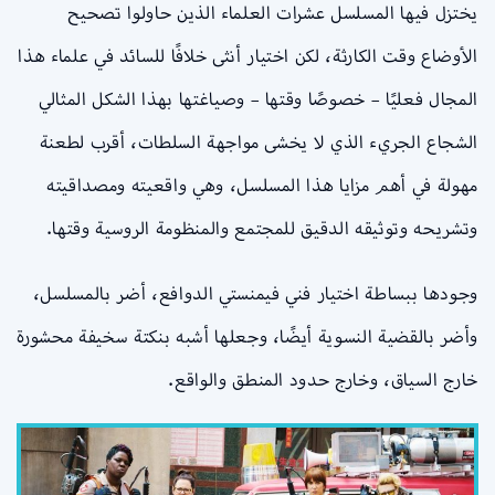
يختزل فيها المسلسل عشرات العلماء الذين حاولوا تصحيح
الأوضاع وقت الكارثة، لكن اختيار أنثى خلافًا للسائد في علماء هذا
المجال فعليًا – خصوصًا وقتها – وصياغتها بهذا الشكل المثالي
الشجاع الجريء الذي لا يخشى مواجهة السلطات، أقرب لطعنة
مهولة في أهم مزايا هذا المسلسل، وهي واقعيته ومصداقيته
وتشريحه وتوثيقه الدقيق للمجتمع والمنظومة الروسية وقتها.
وجودها ببساطة اختيار فني فيمنستي الدوافع، أضر بالمسلسل،
وأضر بالقضية النسوية أيضًا، وجعلها أشبه بنكتة سخيفة محشورة
خارج السياق، وخارج حدود المنطق والواقع.