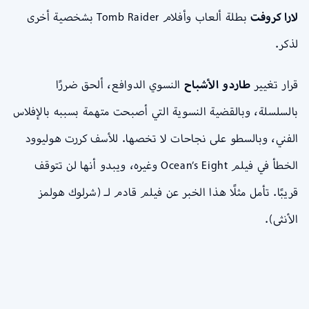
لارا كروفت
بطلة ألعاب وأفلام Tomb Raider بشخصية أخرى
لذكر.
قرار تغيير
طاردو الأشباح
النسوي الدوافع، ألحق ضررًا
بالسلسلة، وبالقضية النسوية التي أصبحت متهمة بسببه بالإفلاس
الفني، وبالسطو على نجاحات لا تخصها. للأسف كررت هوليوود
الخطأ في فيلم Ocean’s Eight وغيره، ويبدو أنها لن تتوقف
قريبًا. تأمل مثلًا هذا الخبر عن فيلم قادم لـ (شرلوك هولمز
الأنثى).