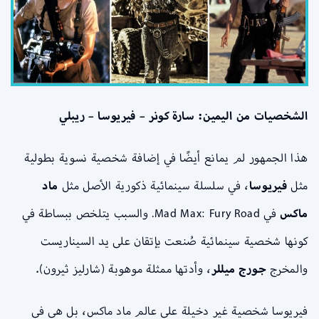
الشخصيات من اليمين: سارة كونر – فيريوسا – ريبلي
هذا الجمهور لم يمانع أيضًا في إضافة شخصية نسوية بطولية
مثل
فيريوسا
، في سلسلة سينمائية ذكورية الأصل مثل
ماد
ماكس
في Mad Max: Fury Road. والسبب يتلخص ببساطة في
كونها شخصية سينمائية صُنعت بإتقان على يد السيناريست
والمخرج
جورج ميللر
، وأدتها ممثلة موهوبة (شارليز ثيرون).
فيريوسا شخصية غير دخيلة على عالم ماد ماكس، بل هي في