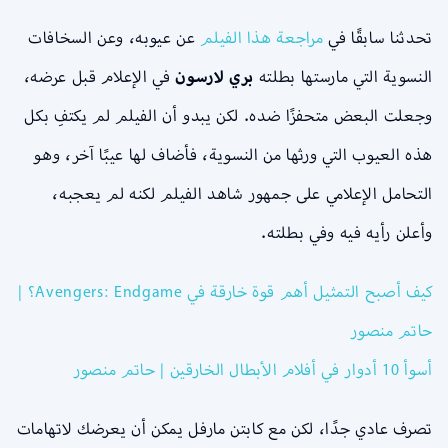
تحدثنا سابقًا في
مراجعة هذا الفيلم
عن عيوبه، وعن السخافات
النسوية التي مارستها بطلته
بري لارسون
في الإعلام قبل عرضه،
وجعلت البعض متحفزًا ضده. لكن يبدو أن الفيلم لم يكتفِ بكل
هذه العيوب التي ورثها من النسوية، فأضاف لها عيبًا آخر، وهو
التحامل الإعلامي على جمهور شاهد الفيلم لكنه لم يعجبه،
وأعلن رأيه فيه وفي بطلته.
كيف أصبح التمثيل أهم قوة خارقة في Avengers: Endgame؟ |
حاتم منصور
أسوأ 10 أدوار في أفلام الأبطال الخارقين | حاتم منصور
تصرف عادي جدًا، لكن مع كابتن مارفل يمكن أن يعرضك لاتهامات