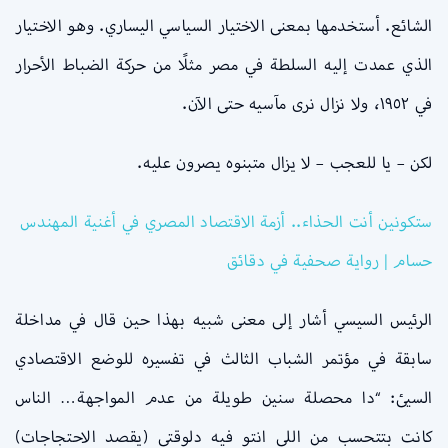
الشائع. أستخدمها بمعنى الاختيار السياسي اليساري. وهو الاختيار
الذي عمدت إليه السلطة في مصر مثلًا من حركة الضباط الأحرار
في ١٩٥٢، ولا نزال نرى مآسيه حتى الآن.
لكن – يا للعجب – لا يزال متبنوه يصرون عليه.
ستكونين أنت الحذاء.. أزمة الاقتصاد المصري في أغنية المهندس
حسام | رواية صحفية في دقائق
الرئيس السيسي أشار إلى معنى شبيه بهذا حين قال في مداخلة
سابقة في مؤتمر الشباب الثالث في تفسيره للوضع الاقتصادي
السيئ: “دا محصلة سنين طويلة من عدم المواجهة… الناس
كانت بتتحسب من اللي انتو فيه دلوقتي (يقصد الاحتجاجات)