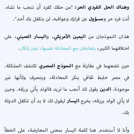
وهناك الحل الفردي الحر:
“من حقك كفرد أن تنجب ما تشاء.
أنت فرد حر و
مسؤول
عن قرارك وعواقبه. لن يتكفل بك أحد”.
هذان النموذجان من
اليمين الأمريكي
، و
اليسار الصيني
، على
اختلافهما الكبير،
يتعاملان مع المعادلة نفسها، دون إنكار
.
حين تضعهما في مقارنة مع
النموذج المصري
تكتشف المشكلة.
في مصر خليط ثقافي ينكر المعادلة، ويتصرف وكأنها غير
موجودة.
الدين
يقول لك أنجب ما تريد فالولد يأتي برزقه. وحين
لا يأتي الولد برزقه، يخرج
اليسار
ليقول لك لا بد أن تتكفل الدولة
بك.
وأنا لا أستخدم هنا كلمة اليسار بمعنى المعارضة، على الخطأ