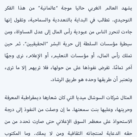
يشهد العالم الغربي حاليا موجة “عالمانية” من هذا الفكر
التوحيدي. تطالب في البداية بالتعددية والسماحية، وتقول إنها
جاءت لتحرر الناس من عبودية رأس المال إلى عدل المساواة، ومن
سيطرة مؤسسات السلطة إلى حرية البشر ”الحقيقيين“. ثم حين
تملك رأس المال، أو مؤسسات التعليم، أو الإعلام، نرى وجهًا
آخر تمامًا. تفرض نفوذها على من حولها، فلا تريهم إلا ما ترى،
وتعتبر أن طريقها وحده هو طريق الرشاد.
المثال شركات السوشال ميديا التي كان شعارها ديمقراطية المعرفة
وحريتها، وعليها بنت سمعتها. ما إن وصلت من النفوذ إلى درجة
الاستحواذ على معظم السوق الإعلاني حتى صارت تحدد من من
حقه الدعاية لمنتجاته الثقافية ومن لا يملك. وما المكتوب