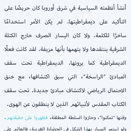
أنشأ أنظمته السياسية في شرق أوروبا كان حريصًا على
التأكيد على ديمقراطيتها. لم يكن الأمر استخدامًا
ساخرًا للكلمة. ولا كان اليسار الصرف خارج الكتلة
الشرقية ينتقدها ولا يتهمها بأنها مزيفة. لقد كانت فعلًا
الديمقراطية كما يرونها. الديمقراطية تحت سقف
المبادئ ”الراسخة“، التي سبق اكتشافها، مع خنق
الاحتمال الرياضي لاكتشاف مبادئ جديدة. تحت سقف
الكتاب المقدس لأنبيائهم الذين لا ينطقون عن الهوى.
وقتها “تمكنوا”، وحازوا السلطة المطلقة،
فظهروا على حقيقتهم
.
ولو استمر المسار بهذا الشكل في الحضارة الغربية، فالعالم على