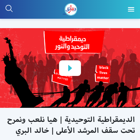
الديمقراطية التوحيدية | هيا نلعب ونمرح
تحت سقف المرشد الأعلى | خالد البري