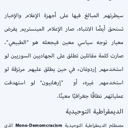
سيطرتهم المبالغ فيها على أجهزة الإعلام والإخبار
تستحق أيضًا الانتباه. صار الإعلام المينستريم يفرض
معيار توجه سياسي معين فيجعله هو “الطبيعي”.
صارت كلمة مقاتلين تطلق على الجهاديين السوريين لو
استخدمهم إردوغان، في حين يطلق عليهم مرتزقة لو
استخدمهم غيره، أو ”إرهابيون“ لو استهدفت
عملياتهم نطاقًا جغرافيًا معينًا.
الديمقراطية التوحيدية
مصطلح الديمقراطية التوحيدية
Mono-Demomcracism
الذي