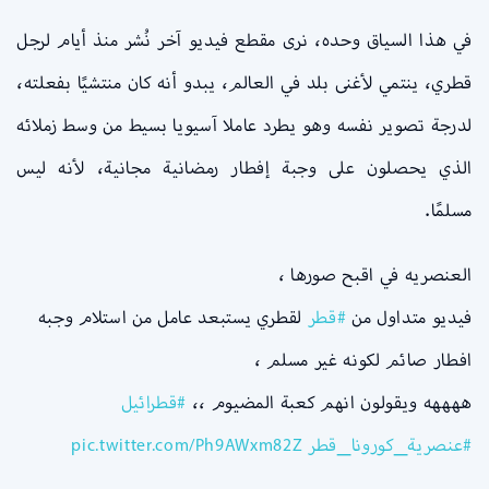
في هذا السياق وحده، نرى مقطع فيديو آخر نُشر منذ أيام لرجل
قطري، ينتمي لأغنى بلد في العالم، يبدو أنه كان منتشيًا بفعلته،
لدرجة تصوير نفسه وهو يطرد عاملا آسيويا بسيط من وسط زملائه
الذي يحصلون على وجبة إفطار رمضانية مجانية، لأنه ليس
مسلمًا.
العنصريه في اقبح صورها ،
فيديو متداول من
#قطر
لقطري يستبعد عامل من استلام وجبه
افطار صائم لكونه غير مسلم ،
ههههه ويقولون انهم كعبة المضيوم ،،
#قطرائيل
#عنصرية_كورونا_قطر
pic.twitter.com/Ph9AWxm82Z