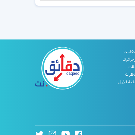
دكاست
جرافيك
فات
اظرات
حة الأولى