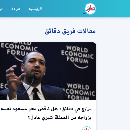
الرئيسية
قراءة
في
مقالات فريق دقائق
س/ج في دقائق: هل ناقض معز مسعود نفسه
بزواجه من الممثلة شيري عادل؟