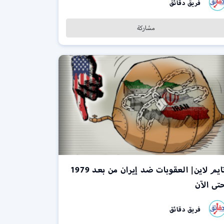
فريق دقائق
مشاركة
تايم لاين| العقوبات ضد إيران من بعد 1979
تى الآن
فريق دقائق