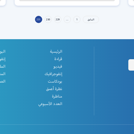
السابق
1
…
229
230
231
الرئيسية
البو
قراءة
إنفو
فيديو
المل
إنفوجرافيك
المن
بودكاست
الصف
نظرة أعمق
مناظرة
العدد الأسبوعي