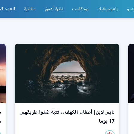
ديو
إنفوجرافيك
بودكاست
نظرة أعمق
مناظرة
العدد ال
تايم لاين| أطفال الكهف.. فتية ضلوا طريقهم
س
17 يوما
و