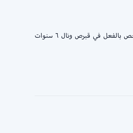
* هدف العمليات ليس واضحًا.. لكنه لم يكن على الأرجح يستهدف بريطانيا. أدين شخص بالفعل في قبرص ونال ٦ سنوات