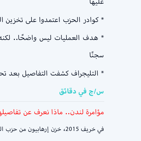
عليها
* كوادر الحزب اعتمدوا على تخزين ا
سجنًا
* التليجراف كشفت التفاصيل بعد تح
س/ج في دقائق
مؤامرة لندن.. ماذا نعرف عن تفاصيله
في خريف 2015، خزن إرهابيون من حزب الله اللبناني آلافًا من عبوات الثلج شمال غرب لندن.