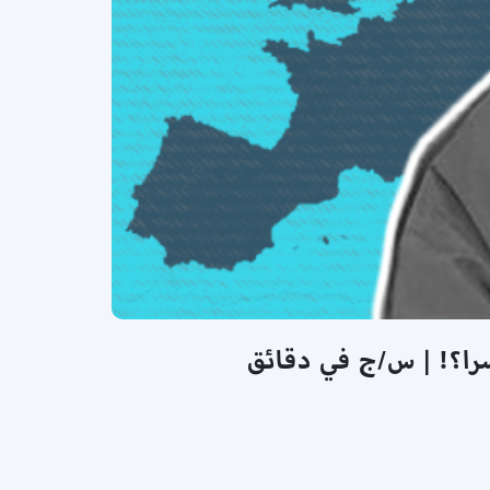
سرا؟! | س/ج في دقائق