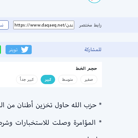
رابط مختصر
نس
للمشاركة
تويتر
حجم الخط
صفير
متوسط
كبير
كبير جداً
* حزب الله حاول تخزين أطنان من الم
* المؤامرة وصلت للاستخبارات وشرطة