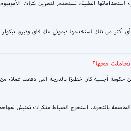
 استخداماتها الطبية، تستخدم لتخزين نترات الأموني
أي أكثر من تلك استخدمها تيموثي مك فاي وتيري نيكولز ف
تعاملت معها؟
يلول 2015، بدأت شرطة العاصمة بالتحرك. استخرج الضباط مذكرات تفت