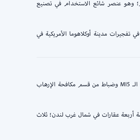
وم؛ وهو عنصر شائع الاستخدام في تصنيع
ي تفجيرات مدينة أوكلاهوما الأمريكية في
الخيط الأول لكشف المؤامرة أتى عبر بلاغ من حكومة أجنبية كان خطيرًا بالدرجة التي دفعت عملاء من الـ MI5 وضباط من قسم مكافحة الإرهاب
يش لمهاجمة أربعة عقارات في شمال غرب لندن؛ ثلاث