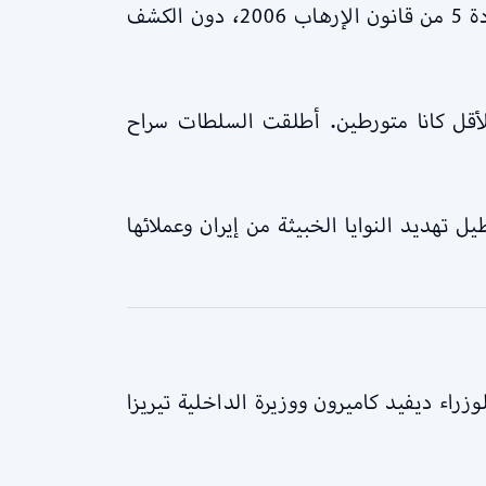
في نفس اليوم، ألقوا القبض على رجل في الأربعينيات للاشتباه في ارتكابه جرائم إرهابية بموجب المادة 5 من قانون الإرهاب 2006، دون الكشف
أقل كانا متورطين. أطلقت السلطات سراح
 شركاء دوليين لتعطيل تهديد النوايا الخبيثة من إيران وعملائها
راء ديفيد كاميرون ووزيرة الداخلية تيريزا