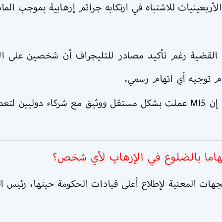
 القضية رغم تأكيد مصادر للتليجراف أن شخصين على ال
دم توجيه أي اتهام رسمي.
وقال مصدر استخباراتي بريطاني للتليجراف إن MI5 عملت بشكل مستقل ووثيق مع
اتهاما بالضلوع في الإرهاب لأي شخص؟
هات المعنية لإطلاع أعلى قيادات الحكومة حينها، رئيس الوز